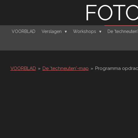
FOTO
Ga
direct
naar
de
VOORBLAD
Verslagen
Workshops
De 'techneute
hoofdinhoud
VOORBLAD
»
De 'techneuten'-map
»
Programma opdrac