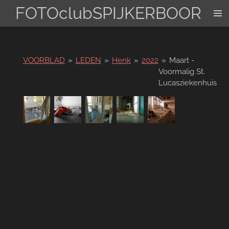
FOTOclubSPIJKERBOOR
Ga
direct
naar
de
hoofdinhoud
VOORBLAD
»
LEDEN
»
Henk
»
2022
»
Maart -
Voormalig St.
Lucasziekenhuis