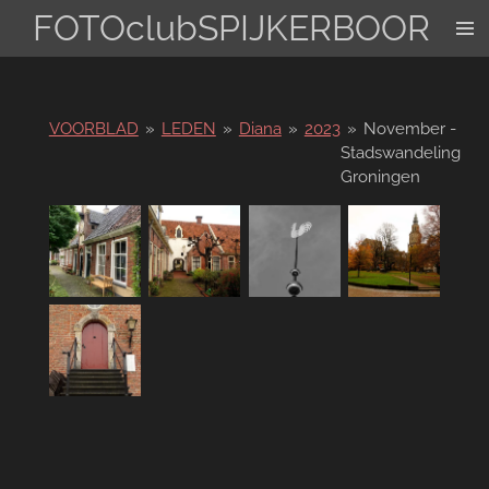
FOTOclubSPIJKERBOOR
Ga
direct
naar
de
hoofdinhoud
VOORBLAD
»
LEDEN
»
Diana
»
2023
»
November -
Stadswandeling
Groningen