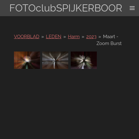
FOTOclubSPIJKERBOOR
Ga
direct
naar
de
hoofdinhoud
VOORBLAD
»
LEDEN
»
Harm
»
2023
»
Maart -
Zoom Burst