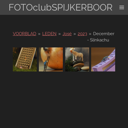
FOTOclubSPIJKERBOOR
Ga
direct
naar
de
hoofdinhoud
VOORBLAD
»
LEDEN
»
José
»
2023
»
December
- Slinkachu