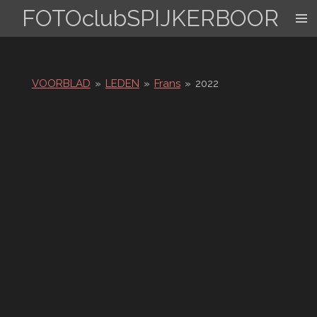
FOTOclubSPIJKERBOOR
Ga
direct
naar
de
hoofdinhoud
VOORBLAD
»
LEDEN
»
Frans
»
2022