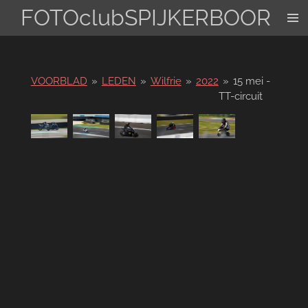
FOTOclubSPIJKERBOOR
Ga
direct
naar
de
hoofdinhoud
VOORBLAD
»
LEDEN
»
Wilfrie
»
2022
»
15 mei -
TT-circuit