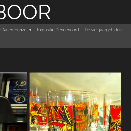
RBOOR
ie Aa en Hunze
Expositie Dennenoord
De vier jaargetijden