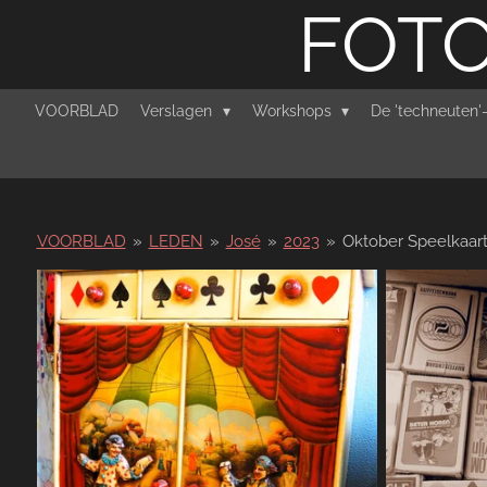
FOTO
Ga
direct
naar
de
VOORBLAD
Verslagen
Workshops
De 'techneuten
hoofdinhoud
VOORBLAD
»
LEDEN
»
José
»
2023
»
Oktober Speelkaa