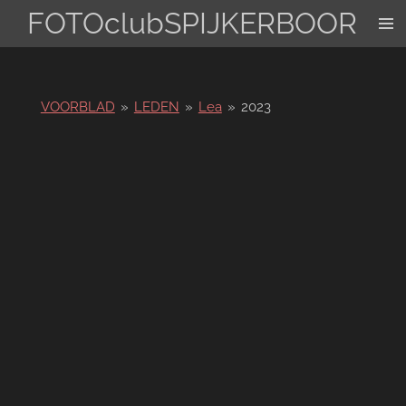
FOTOclubSPIJKERBOOR
Ga
direct
naar
de
hoofdinhoud
VOORBLAD
»
LEDEN
»
Lea
»
2023