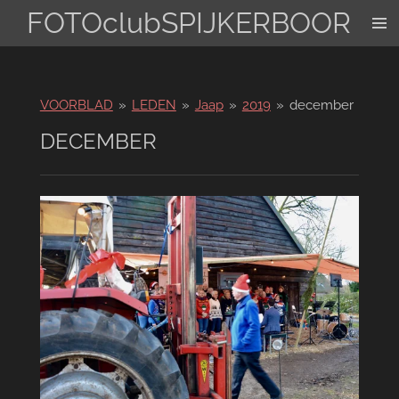
FOTOclubSPIJKERBOOR
Ga
direct
naar
de
hoofdinhoud
VOORBLAD
»
LEDEN
»
Jaap
»
2019
»
december
DECEMBER