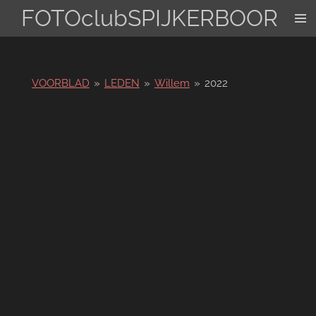
FOTOclubSPIJKERBOOR
Ga
direct
naar
de
hoofdinhoud
VOORBLAD
»
LEDEN
»
Willem
»
2022