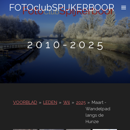
FOTOclubSPIJKERBOOR
Ga
direct
naar
de
hoofdinhoud
2 0 1 0 - 2 0 2 5
VOORBLAD
»
LEDEN
»
Wil
»
2025
»
Maart -
Wandelpad
langs de
Hunze