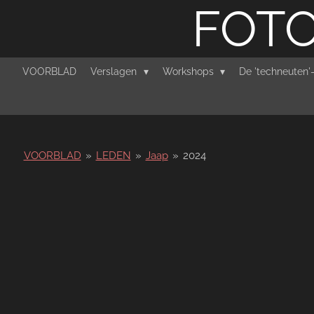
FOTO
Ga
direct
naar
de
VOORBLAD
Verslagen
Workshops
De 'techneuten
hoofdinhoud
VOORBLAD
»
LEDEN
»
Jaap
»
2024