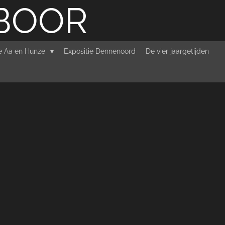
RBOOR
ie Aa en Hunze
Expositie Dennenoord
De vier jaargetijden