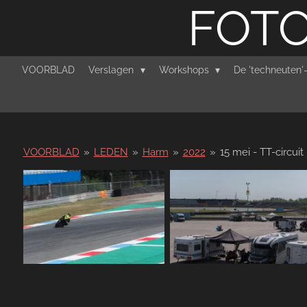
FOTO
Ga
direct
naar
de
VOORBLAD
Verslagen
Workshops
De 'techneuten
hoofdinhoud
VOORBLAD
»
LEDEN
»
Harm
»
2022
»
15 mei - TT-circuit