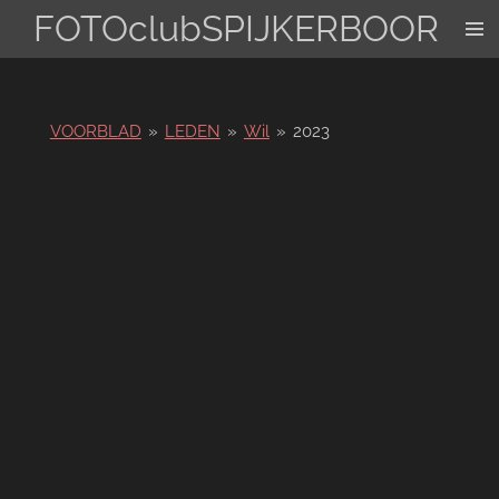
FOTOclubSPIJKERBOOR
Ga
direct
naar
de
hoofdinhoud
VOORBLAD
»
LEDEN
»
Wil
»
2023