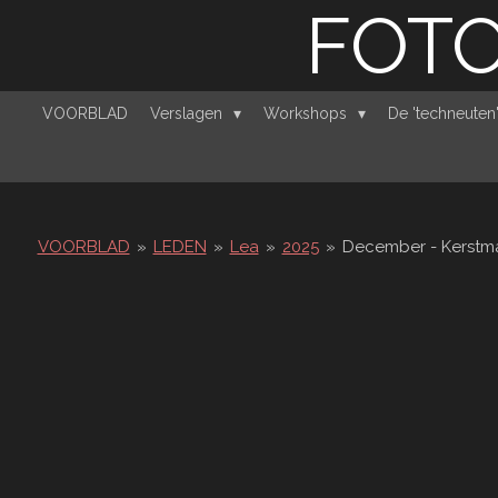
FOTO
Ga
direct
naar
de
VOORBLAD
Verslagen
Workshops
De 'techneute
hoofdinhoud
VOORBLAD
»
LEDEN
»
Lea
»
2025
»
December - Kerstma