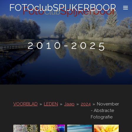
FOTOclubSPIJKERBOOR
Ga
direct
naar
de
hoofdinhoud
2 0 1 0 - 2 0 2 5
VOORBLAD
»
LEDEN
»
Jaap
»
2024
»
November
- Abstracte
Fotografie