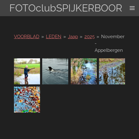
FOTOclubSPIJKERBOOR
Ga
direct
naar
de
hoofdinhoud
VOORBLAD
»
LEDEN
»
Jaap
»
2025
»
November
-
Appelbergen