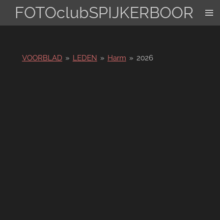
FOTOclubSPIJKERBOOR
Ga
direct
naar
de
hoofdinhoud
VOORBLAD
»
LEDEN
»
Harm
»
2026