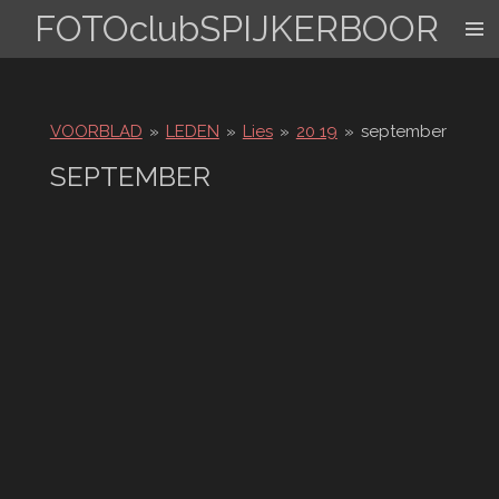
FOTOclubSPIJKERBOOR
Ga
direct
naar
de
hoofdinhoud
VOORBLAD
»
LEDEN
»
Lies
»
20 19
»
september
SEPTEMBER