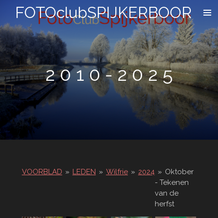
FOTOclubSPIJKERBOOR
Ga
direct
naar
de
hoofdinhoud
2 0 1 0 - 2 0 2 5
VOORBLAD
»
LEDEN
»
Wilfrie
»
2024
»
Oktober
- Tekenen
van de
herfst