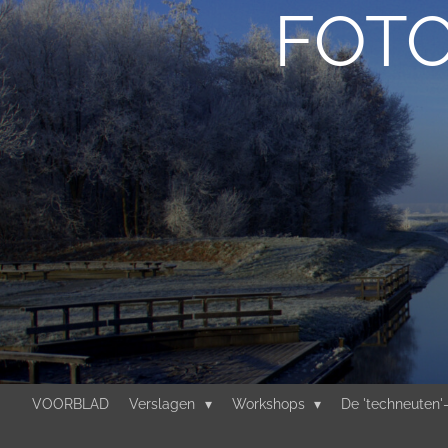
FOTO
Ga
direct
naar
de
hoofdinhoud
VOORBLAD
Verslagen
Workshops
De 'techneuten