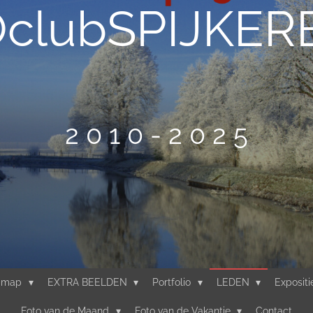
clubSPIJKE
2 0 1 0 - 2 0 2 5
'-map
EXTRA BEELDEN
Portfolio
LEDEN
Exposit
Foto van de Maand
Foto van de Vakantie
Contact