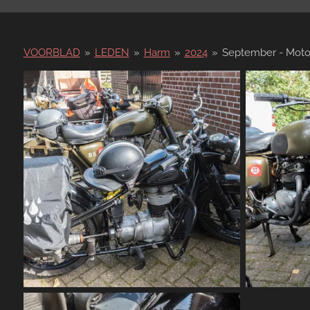
VOORBLAD
»
LEDEN
»
Harm
»
2024
»
September - Moto