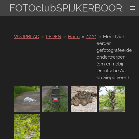
FOTOclubSPIJKERBOOR
Ga
direct
naar
de
hoofdinhoud
VOORBLAD
»
LEDEN
»
Harm
»
2023
»
Mei - Niet
eerder
gefotografeerde
onderwerpen
(om en nabij
Drentsche Aa
en Siepelveen)