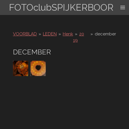
FOTOclubSPIJKERBOOR
Ga
direct
naar
de
hoofdinhoud
VOORBLAD
»
LEDEN
»
Henk
»
20
»
december
19
DECEMBER