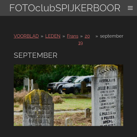
FOTOclubSPIJKERBOOR
Ga
direct
naar
de
hoofdinhoud
VOORBLAD
»
LEDEN
»
Frans
»
20
»
september
19
SEPTEMBER