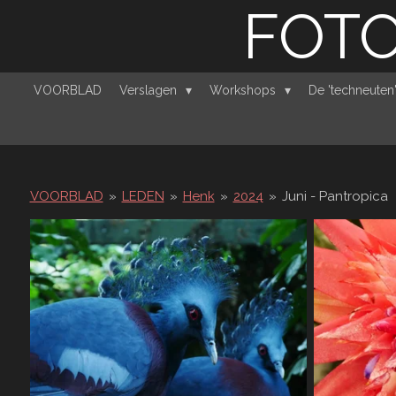
FOTO
Ga
direct
naar
de
VOORBLAD
Verslagen
Workshops
De 'techneute
hoofdinhoud
VOORBLAD
»
LEDEN
»
Henk
»
2024
»
Juni - Pantropica