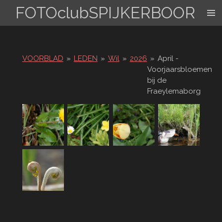
FOTOclubSPIJKERBOOR
Ga
direct
naar
de
hoofdinhoud
VOORBLAD
»
LEDEN
»
Wil
»
2026
»
April -
Voorjaarsbloemen
bij de
Fraeylemaborg